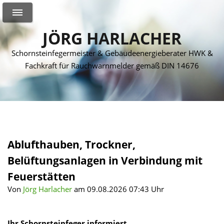
JÖRG HARLACHER
Schornsteinfegermeister & Gebäudeenergieberater HWK &
Fachkraft für Rauchwarnmelder gemäß DIN 14676
Ablufthauben, Trockner,
Belüftungsanlagen in Verbindung mit
Feuerstätten
Von
Jörg Harlacher
am 09.08.2026 07:43 Uhr
Ihr Schornsteinfeger informiert