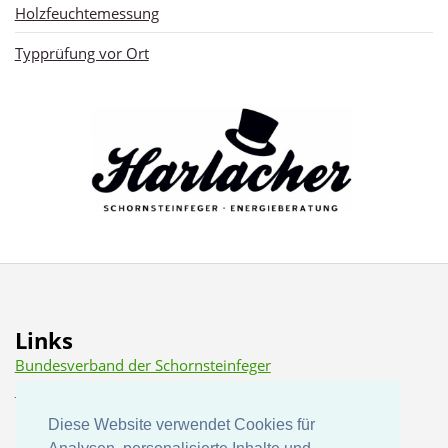
Holzfeuchtemessung
Typprüfung vor Ort
Links
Bundesverband der Schornsteinfeger
Dena (Deutsche Energie Agentur)
Diese Website verwendet Cookies für
Diese Website verwendet Cookies für