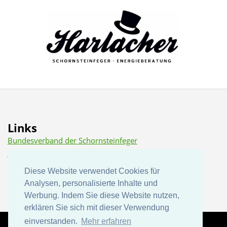
Links
Bundesverband der Schornsteinfeger
Dena (Deutsche Energie Agentur)
Diese Website verwendet Cookies für
Diese Website verwendet Cookies für
Analysen, personalisierte Inhalte und
Analysen, personalisierte Inhalte und
Werbung. Indem Sie diese Website nutzen,
Werbung. Indem Sie diese Website nutzen,
erklären Sie sich mit dieser Verwendung
erklären Sie sich mit dieser Verwendung
einverstanden.
einverstanden.
Mehr erfahren
Mehr erfahren